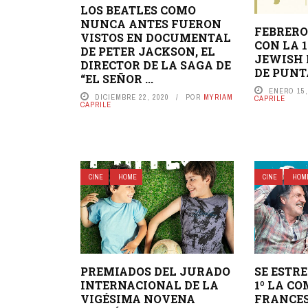
LOS BEATLES COMO
NUNCA ANTES FUERON
FEBRER
VISTOS EN DOCUMENTAL
CON LA 1
DE PETER JACKSON, EL
JEWISH 
DIRECTOR DE LA SAGA DE
DE PUNT
“EL SEÑOR ...
ENERO 15,
DICIEMBRE 22, 2020
POR
MYRIAM
CAPRILE
CAPRILE
CINE
HOME
CINE
HOM
PREMIADOS DEL JURADO
SE ESTR
INTERNACIONAL DE LA
1º LA C
VIGÉSIMA NOVENA
FRANCES