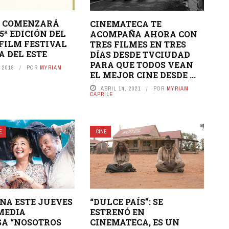
O COMENZARÁ
CINEMATECA TE
5ª EDICIÓN DEL
ACOMPAÑA AHORA CON
FILM FESTIVAL
TRES FILMES EN TRES
A DEL ESTE
DÍAS DESDE TVCIUDAD
PARA QUE TODOS VEAN
 2018
POR
MYRIAM
EL MEJOR CINE DESDE ...
ABRIL 14, 2021
POR
MYRIAM
CAPRILE
E
CINE
ENA ESTE JUEVES
“DULCE PAÍS”: SE
OMEDIA
ESTRENÓ EN
A “NOSOTROS
CINEMATECA, ES UN