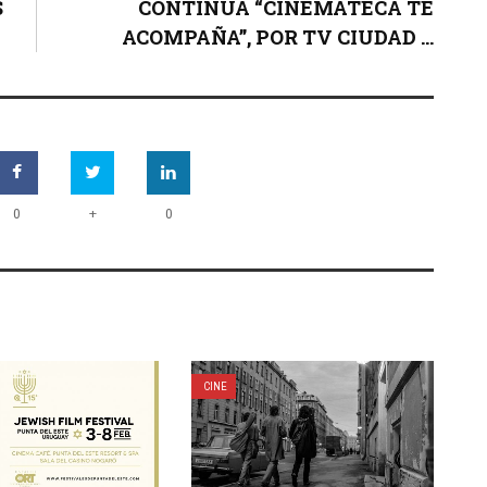
S
CONTINÚA “CINEMATECA TE
ACOMPAÑA”, POR TV CIUDAD ...
+
0
0
CINE