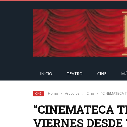
INICIO
TEATRO
CINE
MÚ
Home
›
Artículos
›
Cine
›
“CINEMATECA 
CINE
“CINEMATECA T
VIERNES DESDE