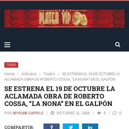
TEATRO
Home
›
Artículos
›
Teatro
›
SE ESTRENA EL 19 DE OCTUBRE LA
ACLAMADA OBRA DE ROBERTO COSSA, “LA NONA” EN EL GALPÓN
SE ESTRENA EL 19 DE OCTUBRE LA
ACLAMADA OBRA DE ROBERTO
COSSA, “LA NONA” EN EL GALPÓN
POR
MYRIAM CAPRILE
OCTUBRE 11, 2024
0
0
COMPARTIR: