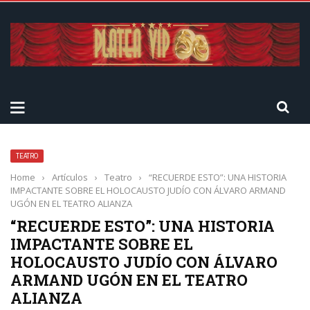
TEATRO
Home
›
Artículos
›
Teatro
›
“RECUERDE ESTO”: UNA HISTORIA
IMPACTANTE SOBRE EL HOLOCAUSTO JUDÍO CON ÁLVARO ARMAND
UGÓN EN EL TEATRO ALIANZA
“RECUERDE ESTO”: UNA HISTORIA
IMPACTANTE SOBRE EL
HOLOCAUSTO JUDÍO CON ÁLVARO
ARMAND UGÓN EN EL TEATRO
ALIANZA