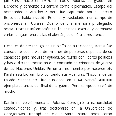
Jan Karski nació en 1914, en Lodz, Polonia, se graduó en
Derecho y comenzó su carrera como diplomático. Escapó del
bombardeo a Auschwitz, pero fue capturado por el Ejército
Rojo, que había invadido Polonia, y trasladado a un campo de
prisioneros en Ucrania. Dueño de una memoria privilegiada,
podía trasmitir información sin llevar nada escrito, y dominaba
varias lenguas, entre ellas el alemán, se unió a la resistencia.
Después de ser testigo de un sinfín de atrocidades, Karski fue
consciente que la vida de millones de personas dependía de su
capacidad para movilizar ayudas. Se reunió con líderes políticos
y hasta dio testimonio ante la comisión de crímenes de guerra
de las Naciones Unidas. En un último intento por hacerse oír,
Karski escribió un libro contando sus vivencias. “Historia de un
Estado clandestino” fue publicado en 1944, vendió 400.000
ejemplares antes del final de la guerra. Pero tampoco sirvió de
mucho.
Karski no volvió nunca a Polonia. Consiguió la nacionalidad
estadounidense y, tras doctorarse en la Universidad de
Georgetown, trabajó en ella durante treinta años como