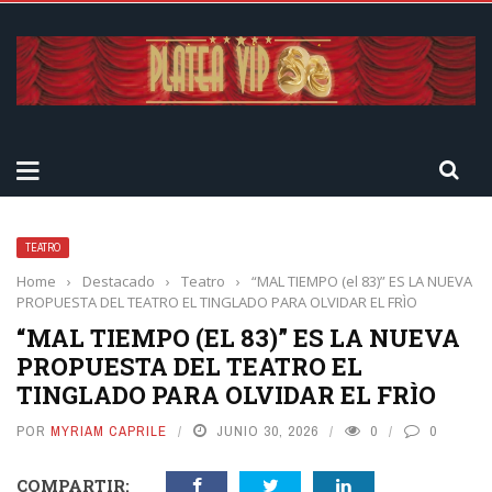
TEATRO
Home
›
Destacado
›
Teatro
›
“MAL TIEMPO (el 83)” ES LA NUEVA
PROPUESTA DEL TEATRO EL TINGLADO PARA OLVIDAR EL FRÌO
“MAL TIEMPO (EL 83)” ES LA NUEVA
PROPUESTA DEL TEATRO EL
TINGLADO PARA OLVIDAR EL FRÌO
POR
MYRIAM CAPRILE
JUNIO 30, 2026
0
0
COMPARTIR: