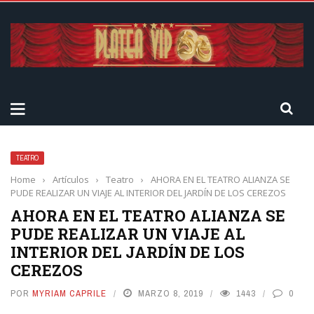
TEATRO
Home
›
Artículos
›
Teatro
›
AHORA EN EL TEATRO ALIANZA SE
PUDE REALIZAR UN VIAJE AL INTERIOR DEL JARDÍN DE LOS CEREZOS
AHORA EN EL TEATRO ALIANZA SE
PUDE REALIZAR UN VIAJE AL
INTERIOR DEL JARDÍN DE LOS
CEREZOS
POR
MYRIAM CAPRILE
MARZO 8, 2019
1443
0