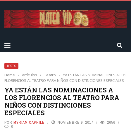
TEATRO
Home
›
Artículos
›
Teatro
›
YA ESTÁN LAS NOMINACIONES A LOS
FLORENCIOS AL TEATRO PARA NIÑOS CON DISTINCIONES ESPECIALES
YA ESTÁN LAS NOMINACIONES A
LOS FLORENCIOS AL TEATRO PARA
NIÑOS CON DISTINCIONES
ESPECIALES
POR
MYRIAM CAPRILE
NOVIEMBRE 9, 2017
2656
0