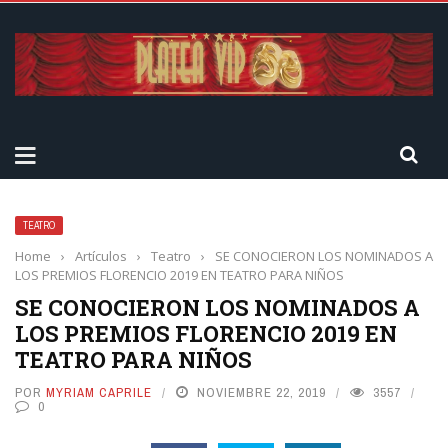
TEATRO
Home
›
Artículos
›
Teatro
›
SE CONOCIERON LOS NOMINADOS A
LOS PREMIOS FLORENCIO 2019 EN TEATRO PARA NIÑOS
SE CONOCIERON LOS NOMINADOS A
LOS PREMIOS FLORENCIO 2019 EN
TEATRO PARA NIÑOS
POR
MYRIAM CAPRILE
NOVIEMBRE 22, 2019
3557
0