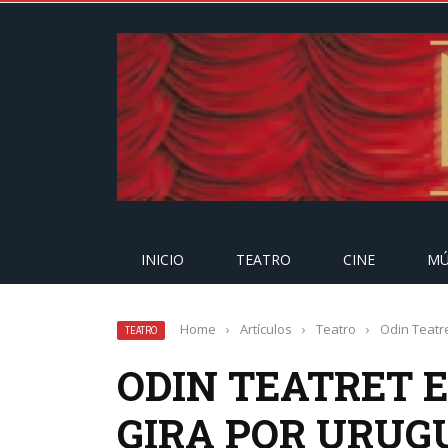
INICIO
TEATRO
CINE
MÚ
Home
›
Artículos
›
Teatro
›
Odin Teatr
TEATRO
ODIN TEATRET 
GIRA POR URUG