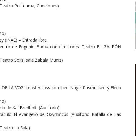
eatro Politeama, Canelones)
io)
ey (INAE) – Entrada libre
ncuentro de Eugenio Barba con directores. Teatro EL GALPÓN
atro Solís, sala Zabala Muniz)
DE LA VOZ” masterclass con Iben Nagel Rasmussen y Elena
io)
cia de Kai Bredholt. (Auditorio)
ectáculo El evangelio de Oxyrhincus (Auditorio Batalla de Las
eatro La Sala)