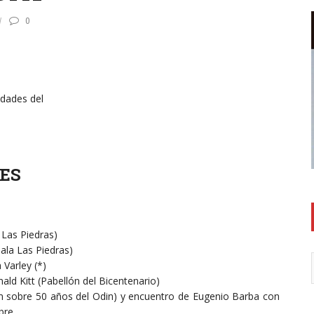
0
idades del
ES
 Las Piedras)
Sala Las Piedras)
 Varley (*)
ld Kitt (Pabellón del Bicentenario)
film sobre 50 años del Odin) y encuentro de Eugenio Barba con
bre