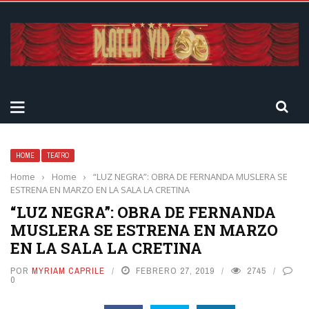
HOME
TEATRO
Home
›
Home
›
“LUZ NEGRA”: OBRA DE FERNANDA MUSLERA SE
ESTRENA EN MARZO EN LA SALA LA CRETINA
“LUZ NEGRA”: OBRA DE FERNANDA
MUSLERA SE ESTRENA EN MARZO
EN LA SALA LA CRETINA
POR
MYRIAM CAPRILE
FEBRERO 27, 2019
2745
0