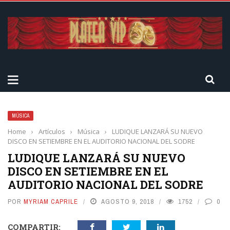
MÚSICA
Home
›
Artículos
›
Música
›
LUDIQUE LANZARÁ SU NUEVO
DISCO EN SETIEMBRE EN EL AUDITORIO NACIONAL DEL SODRE
LUDIQUE LANZARÁ SU NUEVO
DISCO EN SETIEMBRE EN EL
AUDITORIO NACIONAL DEL SODRE
POR
MYRIAM CAPRILE
AGOSTO 9, 2018
1752
0
COMPARTIR: