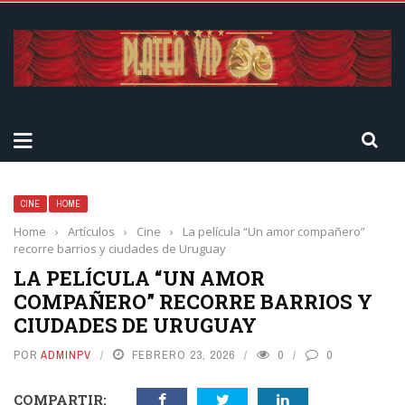
CINE
HOME
Home
›
Artículos
›
Cine
›
La película “Un amor compañero”
recorre barrios y ciudades de Uruguay
LA PELÍCULA “UN AMOR
COMPAÑERO” RECORRE BARRIOS Y
CIUDADES DE URUGUAY
POR
ADMINPV
FEBRERO 23, 2026
0
0
COMPARTIR: