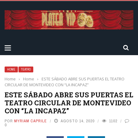
HOME
TEATRO
Home
›
Home
›
ESTE SÁBADO ABRE SUS PUERTAS EL TEATRO
CIRCULAR DE MONTEVIDEO CON “LA INCAPAZ”
ESTE SÁBADO ABRE SUS PUERTAS EL
TEATRO CIRCULAR DE MONTEVIDEO
CON “LA INCAPAZ”
POR
MYRIAM CAPRILE
AGOSTO 14, 2020
1102
0