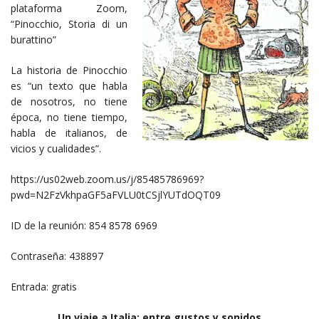
plataforma Zoom,
“Pinocchio, Storia di un
burattino”
La historia de Pinocchio
es “un texto que habla
de nosotros, no tiene
época, no tiene tiempo,
habla de italianos, de
vicios y cualidades”.
https://us02web.zoom.us/j/85485786969?
pwd=N2FzVkhpaGF5aFVLU0tCSjlYUTdOQT09
ID de la reunión: 854 8578 6969
Contraseña: 438897
Entrada: gratis
Un viaje a Italia: entre gustos y sonidos