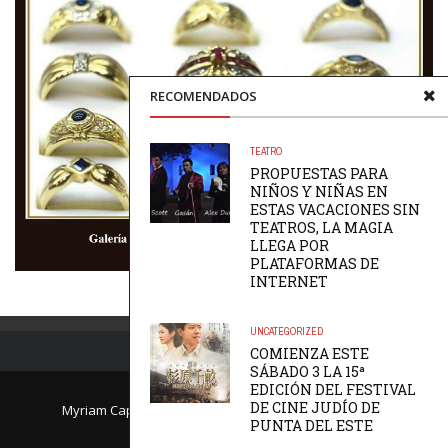
RECOMENDADOS
TEATRO
PROPUESTAS PARA
NIÑOS Y NIÑAS EN
ESTAS VACACIONES SIN
TEATROS, LA MAGIA
LLEGA POR
PLATAFORMAS DE
INTERNET
UNCATEGORIZED
COMIENZA ESTE
SÁBADO 3 LA 15ª
EDICIÓN DEL FESTIVAL
DE CINE JUDÍO DE
Myriam Caprile, Directora de PlateaVip.com.uy - Email:
PUNTA DEL ESTE
myriam@plateavip.com.uy