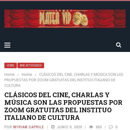
HOME
MÁS ACTIVIDADES
Home
›
Home
›
CLÁSICOS DEL CINE, CHARLAS Y MÚSICA SON LAS
PROPUESTAS POR ZOOM GRATUITAS DEL INSTITUO ITALIANO DE
CULTURA
CLÁSICOS DEL CINE, CHARLAS Y
MÚSICA SON LAS PROPUESTAS POR
ZOOM GRATUITAS DEL INSTITUO
ITALIANO DE CULTURA
POR
MYRIAM CAPRILE
JUNIO 5, 2020
950
0