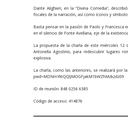
Dante Alighieri, en la “Divina Comedia”, describ
focales de la narración, así como íconos y símbolos 
Basta pensar en la pasión de Paolo y Francesca en 
en el silencio de Fonte Avellana, eje de la existenc
La propuesta de la charla de este miércoles 12 d
Antonella Agostinis, para redescubrir lugares ro
explosiva.
La charla, como las anteriores, se realizará por
pwd=MDNmYktQQlJMOGFjakM1bWZhMzkzdz09
ID de reunión: 848 0256 6385
Código de acceso: 414876