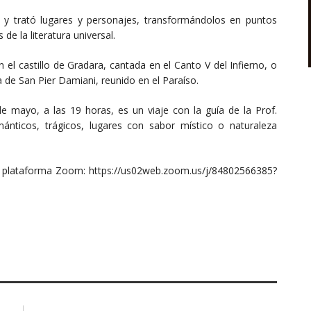
ió y trató lugares y personajes, transformándolos en puntos
de la literatura universal.
el castillo de Gradara, cantada en el Canto V del Infierno, o
ia de San Pier Damiani, reunido en el Paraíso.
e mayo, a las 19 horas, es un viaje con la guía de la Prof.
mánticos, trágicos, lugares con sabor místico o naturaleza
 la plataforma Zoom: https://us02web.zoom.us/j/84802566385?