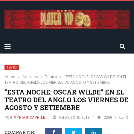
TEATRO
Home
›
Artículos
›
Teatro
›
“ESTA NOCHE: OSCAR WILDE” EN EL
TEATRO DEL ANGLO LOS VIERNES DE AGOSTO Y SETIEMBRE
“ESTA NOCHE: OSCAR WILDE” EN EL
TEATRO DEL ANGLO LOS VIERNES DE
AGOSTO Y SETIEMBRE
POR
MYRIAM CAPRILE
AGOSTO 9, 2018
2250
0
COMPARTIR: