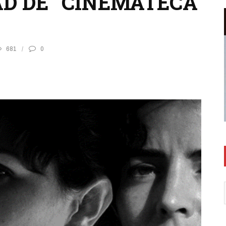
AD DE “CINEMATECA
681
0