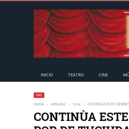
INICIO
TEATRO
CINE
MÚ
CINE
Home
›
Artículos
›
Cine
›
CONTINÙA ESTE VIERNE
CONTINÙA ESTE 