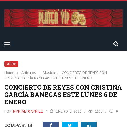
MÚSICA
Home
›
Artículos
›
Música
›
CONCIERTO DE REYES CON
CRISTINA GARCÍA BANEGAS ESTE LUNES 6 DE ENERO
CONCIERTO DE REYES CON CRISTINA
GARCÍA BANEGAS ESTE LUNES 6 DE
ENERO
POR
MYRIAM CAPRILE
ENERO 3, 2020
1106
0
COMPARTIR: