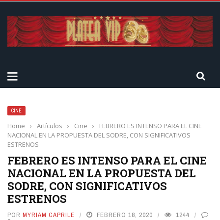
CINE
Home
›
Artículos
›
Cine
›
FEBRERO ES INTENSO PARA EL CINE
NACIONAL EN LA PROPUESTA DEL SODRE, CON SIGNIFICATIVOS
ESTRENOS
FEBRERO ES INTENSO PARA EL CINE
NACIONAL EN LA PROPUESTA DEL
SODRE, CON SIGNIFICATIVOS
ESTRENOS
POR
MYRIAM CAPRILE
FEBRERO 18, 2020
1244