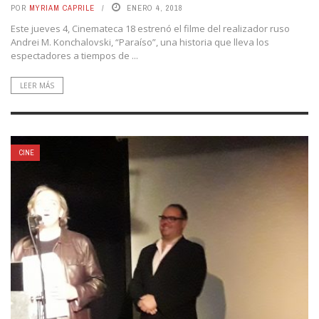
POR
MYRIAM CAPRILE
ENERO 4, 2018
Este jueves 4, Cinemateca 18 estrenó el filme del realizador ruso
Andrei M. Konchalovski, “Paraíso”, una historia que lleva los
espectadores a tiempos de ...
LEER MÁS
CINE