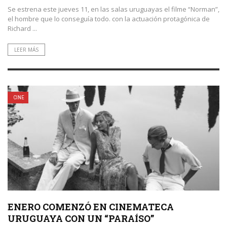
Se estrena este jueves 11, en las salas uruguayas el filme “Norman”,
el hombre que lo conseguía todo. con la actuación protagónica de
Richard ...
LEER MÁS
CINE
ENERO COMENZÓ EN CINEMATECA
URUGUAYA CON UN “PARAÍSO”