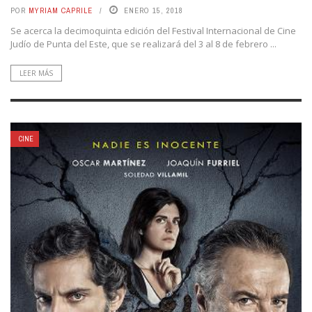
POR
MYRIAM CAPRILE
ENERO 15, 2018
Se acerca la decimoquinta edición del Festival Internacional de Cine
Judío de Punta del Este, que se realizará del 3 al 8 de febrero ...
LEER MÁS
CINE