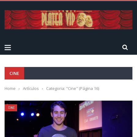
CINE
Home
›
Artículos
›
Categoria: "Cine"
(Página 16)
CINE