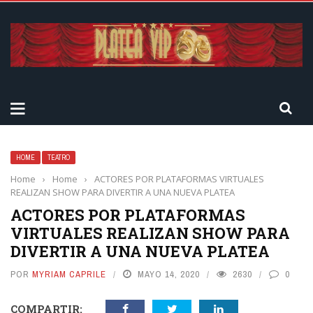
HOME
TEATRO
Home
›
Home
›
ACTORES POR PLATAFORMAS VIRTUALES
REALIZAN SHOW PARA DIVERTIR A UNA NUEVA PLATEA
ACTORES POR PLATAFORMAS
VIRTUALES REALIZAN SHOW PARA
DIVERTIR A UNA NUEVA PLATEA
POR
MYRIAM CAPRILE
MAYO 14, 2020
2630
0
COMPARTIR: