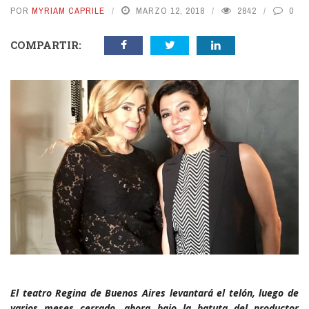
POR
MYRIAM CAPRILE
MARZO 12, 2018
2842
0
COMPARTIR:
El teatro Regina de Buenos Aires levantará el telón, luego de
varios meses cerrado, ahora bajo la batuta del productor