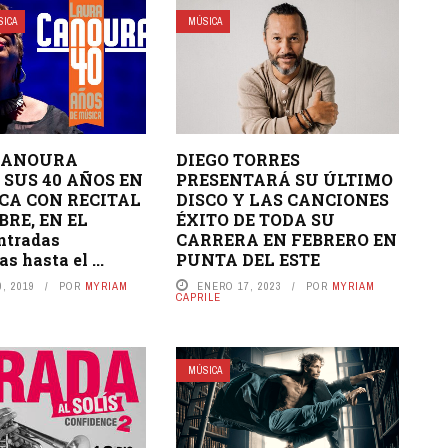
SICA
MÚSICA
CANOURA
DIEGO TORRES
 SUS 40 AÑOS EN
PRESENTARÁ SU ÚLTIMO
CA CON RECITAL
DISCO Y LAS CANCIONES
BRE, EN EL
ÉXITO DE TODA SU
ntradas
CARRERA EN FEBRERO EN
s hasta el ...
PUNTA DEL ESTE
, 2019
POR
MYRIAM
ENERO 17, 2023
POR
MYRIAM
CAPRILE
MÚSICA