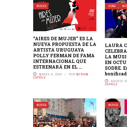
MÚSICA
HOME
MÚ
“AIRES DE MUJER” ES LA
NUEVA PROPUESTA DE LA
LAURA 
ARTISTA URUGUAYA
CELEBRA
POLLY FERMAN DE FAMA
LA MÚSI
INTERNACIONAL QUE
EN OCTU
ESTRENARÁ EN EL ...
SODRE. E
bonificada
MARZO 8, 2020
POR
MYRIAM
CAPRILE
AGOSTO 30
CAPRILE
MÚSICA
MÚSICA