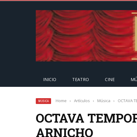
INICIO
TEATRO
CINE
MÚ
Home
›
Artículos
›
Música
›
OCTAVA T
MÚSICA
OCTAVA TEMPOR
ARNICHO