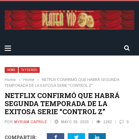
HOME
TV Y SERIES
Home
›
Home
›
NETFLIX CONFIRMÓ QUE HABRÁ SEGUNDA
TEMPORADA DE LA EXITOSA SERIE “CONTROL Z”
NETFLIX CONFIRMÓ QUE HABRÁ
SEGUNDA TEMPORADA DE LA
EXITOSA SERIE “CONTROL Z”
POR
MYRIAM CAPRILE
MAYO 29, 2020
1262
0
COMPARTIR: