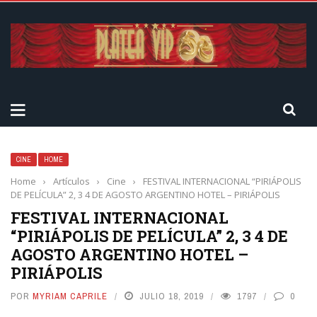
CINE
HOME
Home
›
Artículos
›
Cine
›
FESTIVAL INTERNACIONAL “PIRIÁPOLIS
DE PELÍCULA” 2, 3 4 DE AGOSTO ARGENTINO HOTEL – PIRIÁPOLIS
FESTIVAL INTERNACIONAL
“PIRIÁPOLIS DE PELÍCULA” 2, 3 4 DE
AGOSTO ARGENTINO HOTEL –
PIRIÁPOLIS
POR
MYRIAM CAPRILE
JULIO 18, 2019
1797
0