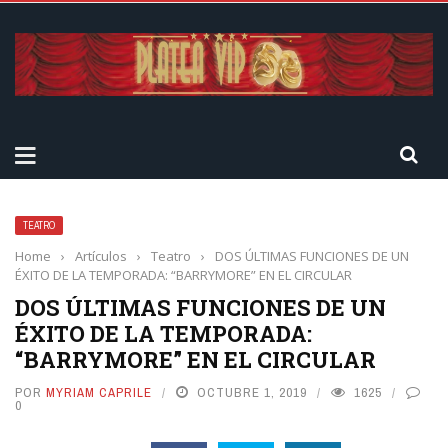
TEATRO
Home
›
Artículos
›
Teatro
›
DOS ÚLTIMAS FUNCIONES DE UN
ÉXITO DE LA TEMPORADA: “BARRYMORE” EN EL CIRCULAR
DOS ÚLTIMAS FUNCIONES DE UN
ÉXITO DE LA TEMPORADA:
“BARRYMORE” EN EL CIRCULAR
POR
MYRIAM CAPRILE
OCTUBRE 1, 2019
1625
0