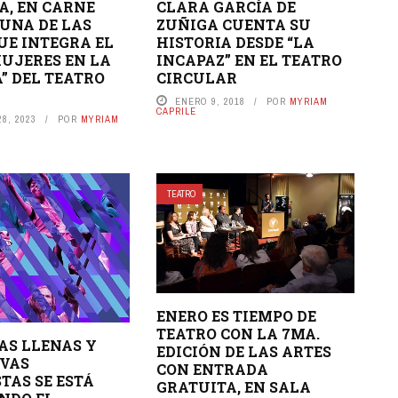
A, EN CARNE
CLARA GARCÍA DE
 UNA DE LAS
ZUÑIGA CUENTA SU
UE INTEGRA EL
HISTORIA DESDE “LA
MUJERES EN LA
INCAPAZ” EN EL TEATRO
” DEL TEATRO
CIRCULAR
ENERO 9, 2018
POR
MYRIAM
CAPRILE
8, 2023
POR
MYRIAM
TEATRO
ENERO ES TIEMPO DE
TEATRO CON LA 7MA.
AS LLENAS Y
EDICIÓN DE LAS ARTES
IVAS
CON ENTRADA
TAS SE ESTÁ
GRATUITA, EN SALA