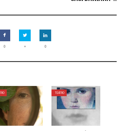
+
0
0
TRO
TEATRO