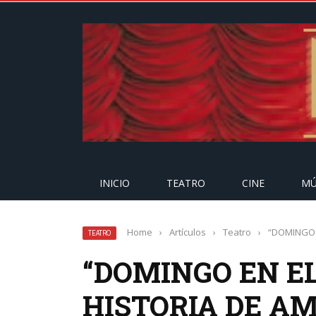
INICIO
TEATRO
CINE
MÚ
Home
›
Artículos
›
Teatro
›
“DOMINGO 
TEATRO
“DOMINGO EN EL
HISTORIA DE A