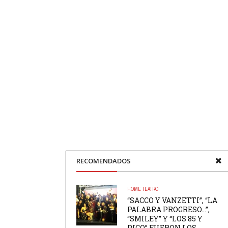
RECOMENDADOS
HOME
TEATRO
“SACCO Y VANZETTI”, “LA
PALABRA PROGRESO…”,
“SMILEY” Y “LOS 85 Y
PICO” FUERON LOS