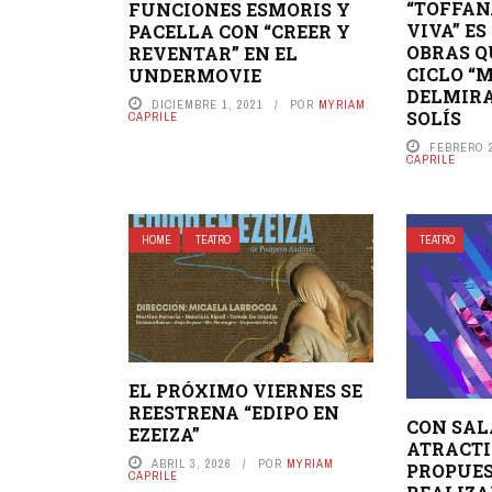
“TOFFAN
FUNCIONES ESMORIS Y
VIVA” ES
PACELLA CON “CREER Y
OBRAS Q
REVENTAR” EN EL
CICLO “
UNDERMOVIE
DELMIRA
DICIEMBRE 1, 2021
POR
MYRIAM
SOLÍS
CAPRILE
FEBRERO 2
CAPRILE
HOME
TEATRO
TEATRO
EL PRÓXIMO VIERNES SE
REESTRENA “EDIPO EN
CON SAL
EZEIZA”
ATRACT
ABRIL 3, 2026
POR
MYRIAM
PROPUES
CAPRILE