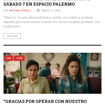
SÁBADO 7 EN ESPACIO PALERMO
POR
MYRIAM CAPRILE
MARZO 6, 2026
“Silencio” es una obra teatral que revela, con humor y crudeza,
aquello que nunca vemos cuando nos sirven un plato perfecto. Con
la dirección ...
LEER MÁS
CINE
HOME
“GRACIAS POR OPERAR CON NUESTRO