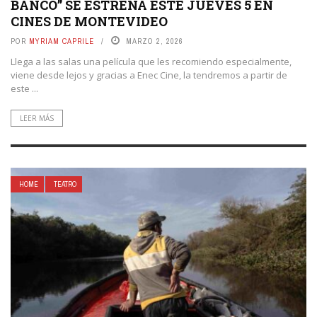
BANCO” SE ESTRENA ESTE JUEVES 5 EN
CINES DE MONTEVIDEO
POR
MYRIAM CAPRILE
MARZO 2, 2026
Llega a las salas una película que les recomiendo especialmente,
viene desde lejos y gracias a Enec Cine, la tendremos a partir de
este ...
LEER MÁS
HOME
TEATRO