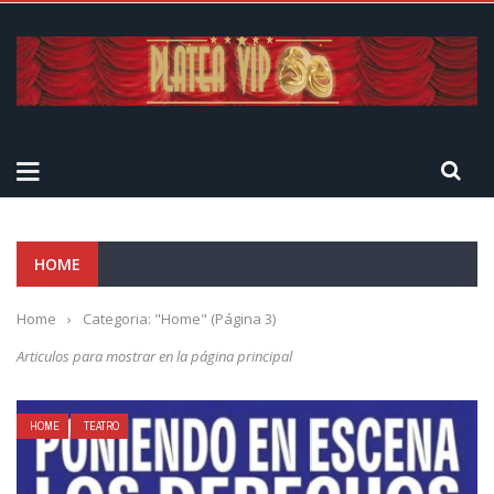
HOME
Home
›
Categoria: "Home"
(Página 3)
Articulos para mostrar en la página principal
HOME
TEATRO