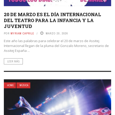
20 DE MARZO ES EL DÍA INTERNACIONAL
DEL TEATRO PARA LA INFANCIA Y LA
JUVENTUD
POR
MYRIAM CAPRILE
MARZO 20, 2026
Este año las palabras para celebrar el 20 de marzo de Assitej
Internacional llegan de la pluma del Gonzalo Moreno, secretario de
Assitej España ...
LEER MÁS
HOME
MÚSICA