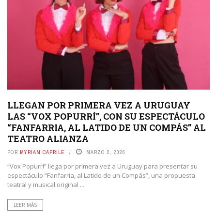
LLEGAN POR PRIMERA VEZ A URUGUAY
LAS “VOX POPURRÍ”, CON SU ESPECTÁCULO
“FANFARRIA, AL LATIDO DE UN COMPÁS” AL
TEATRO ALIANZA
POR
MYRIAM CAPRILE
MARZO 2, 2026
“Vox Popurrí” llega por primera vez a Uruguay para presentar su
espectáculo “Fanfarria, al Latido de un Compás”, una propuesta
teatral y musical original ...
LEER MÁS