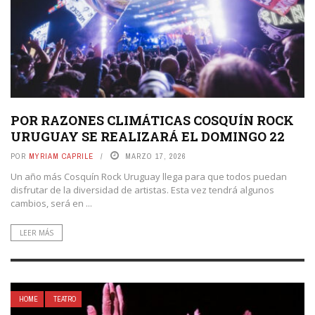
POR RAZONES CLIMÁTICAS COSQUÍN ROCK
URUGUAY SE REALIZARÁ EL DOMINGO 22
POR
MYRIAM CAPRILE
MARZO 17, 2026
Un año más Cosquín Rock Uruguay llega para que todos puedan
disfrutar de la diversidad de artistas. Esta vez tendrá algunos
cambios, será en ...
LEER MÁS
HOME
TEATRO