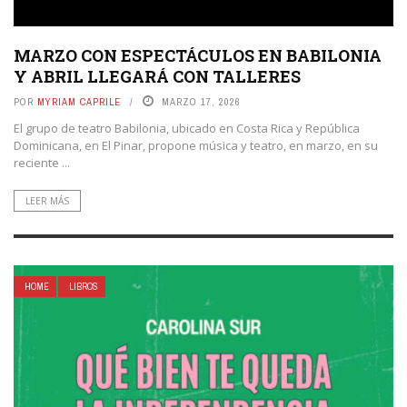
MARZO CON ESPECTÁCULOS EN BABILONIA
Y ABRIL LLEGARÁ CON TALLERES
POR
MYRIAM CAPRILE
MARZO 17, 2026
El grupo de teatro Babilonia, ubicado en Costa Rica y República
Dominicana, en El Pinar, propone música y teatro, en marzo, en su
reciente ...
LEER MÁS
HOME
LIBROS