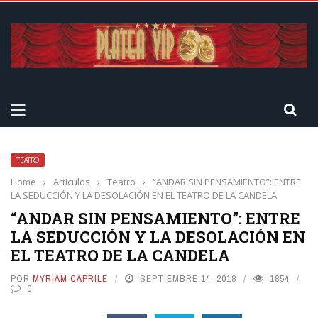
TEATRO
Home
›
Artículos
›
Teatro
›
“ANDAR SIN PENSAMIENTO”: ENTRE
LA SEDUCCIÓN Y LA DESOLACIÓN EN EL TEATRO DE LA CANDELA
“ANDAR SIN PENSAMIENTO”: ENTRE
LA SEDUCCIÓN Y LA DESOLACIÓN EN
EL TEATRO DE LA CANDELA
POR
MYRIAM CAPRILE
SEPTIEMBRE 14, 2018
1854
0