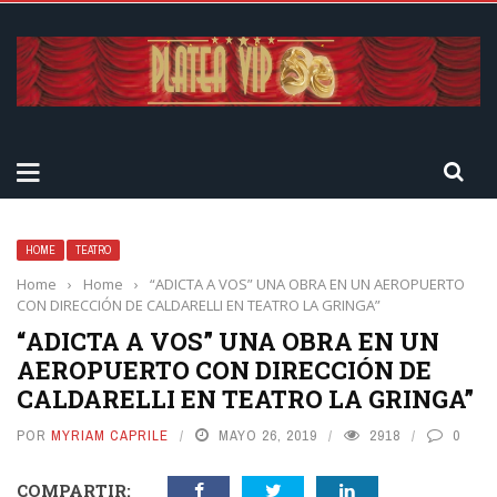
HOME
TEATRO
Home
›
Home
›
“ADICTA A VOS” UNA OBRA EN UN AEROPUERTO
CON DIRECCIÓN DE CALDARELLI EN TEATRO LA GRINGA”
“ADICTA A VOS” UNA OBRA EN UN
AEROPUERTO CON DIRECCIÓN DE
CALDARELLI EN TEATRO LA GRINGA”
POR
MYRIAM CAPRILE
MAYO 26, 2019
2918
0
COMPARTIR: