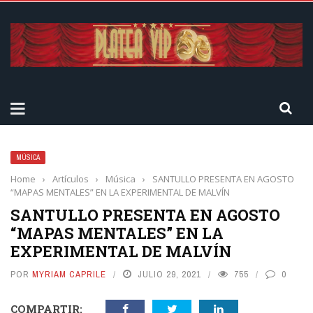
MÚSICA
Home
›
Artículos
›
Música
›
SANTULLO PRESENTA EN AGOSTO
“MAPAS MENTALES” EN LA EXPERIMENTAL DE MALVÍN
SANTULLO PRESENTA EN AGOSTO
“MAPAS MENTALES” EN LA
EXPERIMENTAL DE MALVÍN
POR
MYRIAM CAPRILE
JULIO 29, 2021
755
0
COMPARTIR: