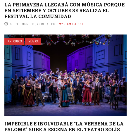
LA PRIMAVERA LLEGARÁ CON MÚSICA PORQUE
EN SETIEMBRE Y OCTUBRE SE REALIZA EL
FESTIVAL LA COMUNIDAD
SEPTIEMBRE 11, 2019
POR
MYRIAM CAPRILE
ARTÍCULOS
MÚSICA
IMPEDIBLE E INOLVIDABLE “LA VERBENA DE LA
PALOMA” SUBE A ESCENA EN EL TEATRO SOLÍS