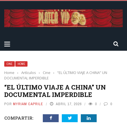
CINE
HOME
Home
›
Artículos
›
Cine
›
“EL ÚLTIMO VIAJE A CHINA” UN
DOCUMENTAL IMPERDIBLE
“EL ÚLTIMO VIAJE A CHINA” UN
DOCUMENTAL IMPERDIBLE
POR
MYRIAM CAPRILE
ABRIL 17, 2026
0
0
COMPARTIR: