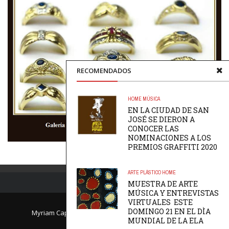
RECOMENDADOS
HOME
MÚSICA
EN LA CIUDAD DE SAN
JOSÉ SE DIERON A
CONOCER LAS
NOMINACIONES A LOS
PREMIOS GRAFFITI 2020
ARTE PLÁSTICO
HOME
MUESTRA DE ARTE
MÚSICA Y ENTREVISTAS
VIRTUALES ESTE
DOMINGO 21 EN EL DÌA
Myriam Caprile, Directora de PlateaVip.com.uy - Email:
MUNDIAL DE LA ELA
myriam@plateavip.com.uy