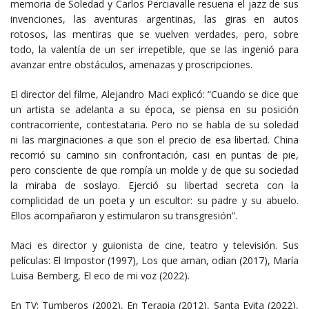
memoria de Soledad y Carlos Perciavalle resuena el jazz de sus
invenciones, las aventuras argentinas, las giras en autos
rotosos, las mentiras que se vuelven verdades, pero, sobre
todo, la valentía de un ser irrepetible, que se las ingenió para
avanzar entre obstáculos, amenazas y proscripciones.
El director del filme, Alejandro Maci explicó: “Cuando se dice que
un artista se adelanta a su época, se piensa en su posición
contracorriente, contestataria. Pero no se habla de su soledad
ni las marginaciones a que son el precio de esa libertad. China
recorrió su camino sin confrontación, casi en puntas de pie,
pero consciente de que rompía un molde y de que su sociedad
la miraba de soslayo. Ejerció su libertad secreta con la
complicidad de un poeta y un escultor: su padre y su abuelo.
Ellos acompañaron y estimularon su transgresión”.
Maci es director y guionista de cine, teatro y televisión. Sus
películas: El Impostor (1997), Los que aman, odian (2017), María
Luisa Bemberg, El eco de mi voz (2022).
En TV: Tumberos (2002), En Terapia (2012), Santa Evita (2022),