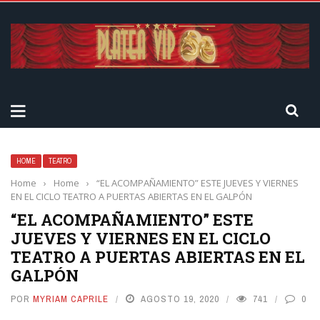
HOME
TEATRO
Home
›
Home
›
“EL ACOMPAÑAMIENTO” ESTE JUEVES Y VIERNES
EN EL CICLO TEATRO A PUERTAS ABIERTAS EN EL GALPÓN
“EL ACOMPAÑAMIENTO” ESTE
JUEVES Y VIERNES EN EL CICLO
TEATRO A PUERTAS ABIERTAS EN EL
GALPÓN
POR
MYRIAM CAPRILE
AGOSTO 19, 2020
741
0