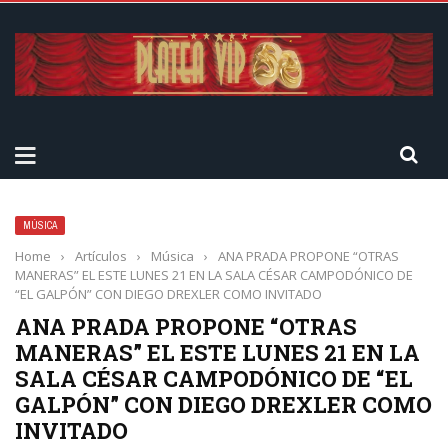
MÚSICA
Home
›
Artículos
›
Música
›
ANA PRADA PROPONE “OTRAS
MANERAS” EL ESTE LUNES 21 EN LA SALA CÉSAR CAMPODÓNICO DE
“EL GALPÓN” CON DIEGO DREXLER COMO INVITADO
ANA PRADA PROPONE “OTRAS
MANERAS” EL ESTE LUNES 21 EN LA
SALA CÉSAR CAMPODÓNICO DE “EL
GALPÓN” CON DIEGO DREXLER COMO
INVITADO